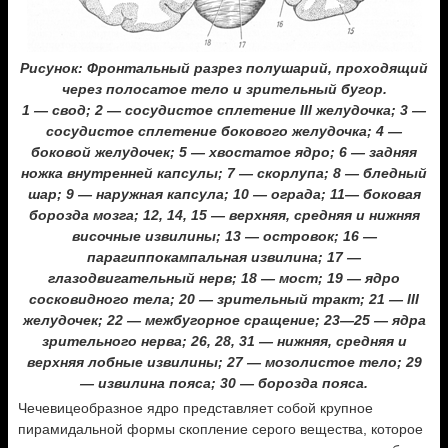
Рисунок: Фронтальный разрез полушарий, проходящий
через полосатое тело и зрительный бугор.
1 — свод; 2 — сосудистое сплетение III желудочка; 3 —
сосудистое сплетение бокового желудочка; 4 —
боковой желудочек; 5 — хвостатое ядро; 6 — задняя
ножка внутренней капсулы; 7 — скорлупа; 8 — бледный
шар; 9 — наружная капсула; 10 — ограда; 11— боковая
борозда мозга; 12, 14, 15 — верхняя, средняя и нижняя
височные извилины; 13 — островок; 16 —
парагиппокампальная извилина; 17 —
глазодвигательный нерв; 18 — мост; 19 — ядро
сосковидного тела; 20 — зрительный тракт; 21 — III
желудочек; 22 — межбугорное сращение; 23—25 — ядра
зрительного нерва; 26, 28, 31 — нижняя, средняя и
верхняя лобные извилины; 27 — мозолистое тело; 29
— извилина пояса; 30 — борозда пояса.
Чечевицеобразное ядро представляет собой крупное
пирамидальной формы скопление серого вещества, которое