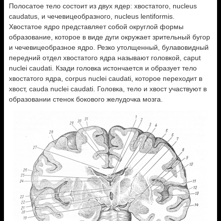
Полосатое тело состоит из двух ядер: хвостатого, nucleus
caudatus, и чечевицеобразного, nucleus lentiformis.
Хвостатое ядро представляет собой округлой формы
образование, которое в виде дуги окружает зрительный бугор
и чечевицеобразное ядро. Резко утолщенный, булавовидный
передний отдел хвостатого ядра называют головкой, caput
nuclei caudati. Кзади головка истончается и образует тело
хвостатого ядра, corpus nuclei caudati, которое переходит в
хвост, cauda nuclei caudati. Головка, тело и хвост участвуют в
образовании стенок бокового желудочка мозга.