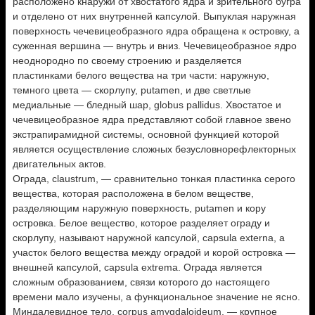
расположено кнаружи от хвостатого ядра и зрительного бугра
и отделено от них внутренней капсулой. Выпуклая наружная
поверхность чечевицеобразного ядра обращена к островку, а
суженная вершина — внутрь и вниз. Чечевицеобразное ядро
неоднородно по своему строению и разделяется
пластинками белого вещества на три части: наружную,
темного цвета — скорлупу, putamen, и две светлые
медиальные — бледный шар, globus pallidus. Хвостатое и
чечевицеобразное ядра представляют собой главное звено
экстрапирамидной системы, основной функцией которой
является осуществление сложных безусловнорефлекторных
двигательных актов.
Ограда, claustrum, — сравнительно тонкая пластинка серого
вещества, которая расположена в белом веществе,
разделяющим наружную поверхность, putamen и кору
островка. Белое вещество, которое разделяет ограду и
скорлупу, называют наружной капсулой, capsula externa, а
участок белого вещества между оградой и корой островка —
внешней капсулой, capsula extrema. Ограда является
сложным образованием, связи которого до настоящего
времени мало изучены, а функциональное значение не ясно.
Миндалевидное тело, corpus amygdaloideum, — крупное