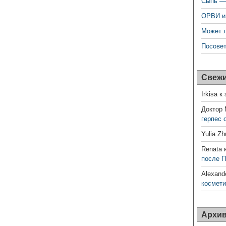
Сыпь —
ОРВИ и
Может л
Посовет
Свежи
Irkisa
к 
Доктор
герпес
Yulia Zh
Renata
к
после 
Alexand
космети
Архи