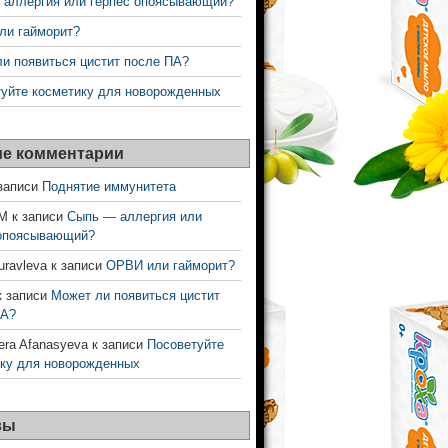
 аллергия или герпес опоясывающий?
ли гайморит?
и появиться цистит после ПА?
уйте косметику для новорожденных
е комментарии
записи
Поднятие иммунитета
 М
к записи
Сыпь — аллергия или
 опоясывающий?
uravleva
к записи
ОРВИ или гайморит?
 записи
Может ли появиться цистит
ПА?
era Afanasyeva
к записи
Посоветуйте
ку для новорожденных
вы