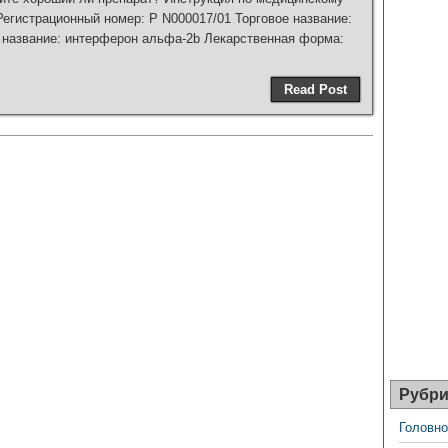
истрационный номер: P N000017/01 Торговое название:
азвание: интерферон альфа-2b Лекарственная форма:
Read Post
Рубри
Головно