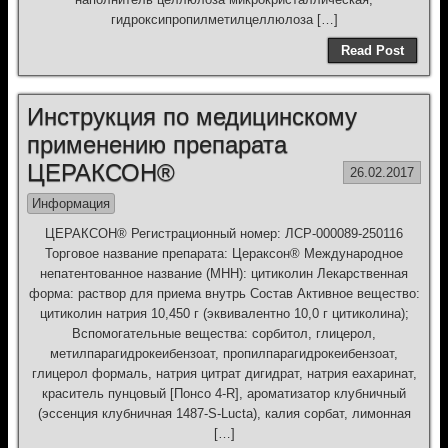
гидроксипропилметилцеллюлоза […]
Read Post
Инструкция по медицинскому
применению препарата
ЦЕРАКСОН®
26.02.2017
Информация
ЦЕРАКСОН® Регистрационный номер: ЛСР-000089-250116
Торговое название препарата: Цераксон® Международное
непатентованное название (МНН): цитиколин Лекарственная
форма: раствор для приема внутрь Состав Активное вещество:
цитиколин натрия 10,450 г (эквивалентно 10,0 г цитиколина);
Вспомогательные вещества: сорбитол, глицерол,
метилпарагидрокеибензоат, пропилпарагидрокеибензоат,
глицерол формаль, натрия цитрат дигидрат, натрия еахаринат,
краситель пунцовый [Понсо 4-R], ароматизатор клубничный
(эссенция клубничная 1487-S-Lucta), калия сорбат, лимонная
[…]