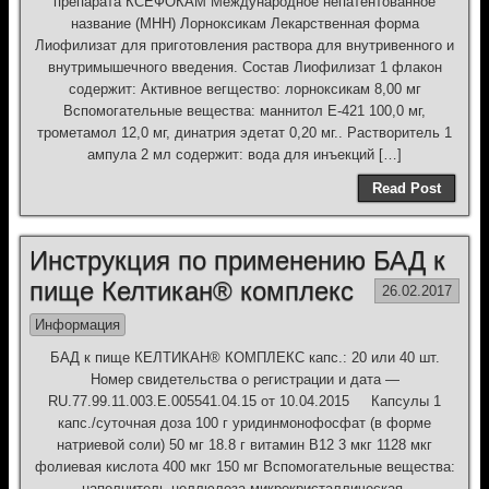
препарата КСЕФОКАМ Международное непатентованное
название (МНН) Лорноксикам Лекарственная форма
Лиофилизат для приготовления раствора для внутривенного и
внутримышечного введения. Состав Лиофилизат 1 флакон
содержит: Активное вегщество: лорноксикам 8,00 мг
Вспомогательные вещества: маннитол Е-421 100,0 мг,
трометамол 12,0 мг, динатрия эдетат 0,20 мг.. Растворитель 1
ампула 2 мл содержит: вода для инъекций […]
Read Post
Инструкция по применению БАД к
пище Келтикан® комплекс
26.02.2017
Информация
БАД к пище КЕЛТИКАН® КОМПЛЕКС капс.: 20 или 40 шт.
Номер свидетельства о регистрации и дата —
RU.77.99.11.003.Е.005541.04.15 от 10.04.2015 Капсулы 1
капс./суточная доза 100 г уридинмонофосфат (в форме
натриевой соли) 50 мг 18.8 г витамин В12 3 мкг 1128 мкг
фолиевая кислота 400 мкг 150 мг Вспомогательные вещества:
наполнитель целлюлоза микрокристаллическая,