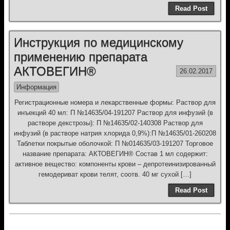
Read Post
Инструкция по медицинскому
применению препарата
АКТОВЕГИН®
26.02.2017
Информация
Регистрационные номера и лекарственные формы: Раствор для
инъекций 40 мл: П №14635/04-191207 Раствор для инфузий (в
растворе декстрозы): П №14635/02-140308 Раствор для
инфузий (в растворе натрия хлорида 0,9%):П №14635/01-260208
Таблетки покрытые оболочкой: П №014635/03-191207 Торговое
название препарата: АКТОВЕГИН® Состав 1 мл содержит:
активное вещество: компоненты крови – депротеинизированный
гемодериват крови телят, соотв. 40 мг сухой […]
Read Post