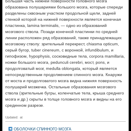
Большая часть нижней поверхности головного мозга
образована полушариями большого мозга, которые спереди
разделены сквозным участком продольной щели, задней
стенкой которой на нижней поверхности является конечная
пластинка, lamina terminalis, — одно из образований
мозгового ствола. Позади конечной пластинки по средней
линии расположен ряд образований, также принадлежащих
мозговому стволу: зрительный перекрест, chiasma opticum,
серый бугор, tuber cinereum, с воронкой, infundibulum, и
гипофизом, hypophysis, сосковидные тела, corpora mamillaria,
ножки большого мозга, pedunculi cerebri, мост, pons, и
продолговатый мозг, medulla oblongata, который является
непосредственным продолжением спинного мозга. Кнаружи
от моста и продолговатого мозга видна нижняя поверхность
полушарий мозжечка. Остальные образования мозгового
ствола (зрительные бугры, коленчатые тела, крыша среднего
мозга и др.) скрыты в толще головного мозга и видны на его
срединном разрезе.
Updated: at
ОБОЛОЧКИ СПИННОГО МОЗГА