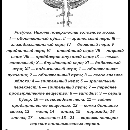
Рисунок: Нижняя поверхность головного мозга.
I — обонятельный путь; II — зрительный нерв; III —
глазодвигательный нерв; IV — блоковый нерв; V —
тройничный нерв; VI — отводящий нерв; VII — лицевой
нерв; VIII — преддверно-слуховой нерв; IX — языко-
глоточный; X— блуждающий нерв; XI — добавочный
нерв; XII — подъязычный нерв; 1 — обонятельная
луковица; 2 — обонятельный путь; 3 — левое глазное
яблоко; 4 — зрительный нерв; 5 — зрительный
перекрест; 6 — зрительный путь; 7 — переднее
продырявленное вещество; 8 — гипофиз; 9 — серый
бугор; 10 — сосковидные тела; 11 — заднее
продырявленное вещество; 12 — ножка большого
мозга; 13 — мост; 14 — олива; 15 — пирамида; 16 —
клочок; 17 — мозжечок; 18—21 — корешки четырех
верхних спинномозговых нервов.