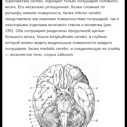
superlateralis cerebri, образуют только полушария головного
мозга. Его несколько уплощенная, более сложная по
рельефу нижняя поверхность, facies inferior cerebri,
представлена как нижними поверхностями полушарий, так и
некоторыми отделами мозгового ствола и мозжечка (рис.
195). Оба полушария разделены продольной щелью
большого мозга, fissura longitudinalis cerebri, в глубине
которой можно видеть медиальные поверхности каждого
полушария, facies medialis cerebri, и соединяющую их спайку
— мозолистое тело, corpus callosum.