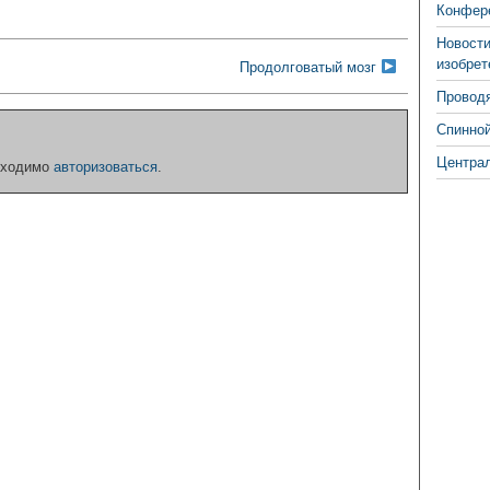
Конфере
Новости
изобрет
Продолговатый мозг
Проводя
Спинной
Централ
бходимо
авторизоваться
.