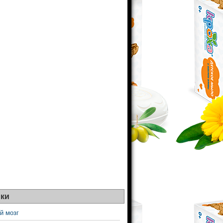
ки
й мозг