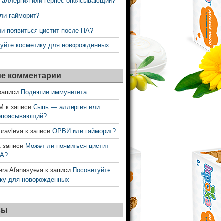
 аллергия или герпес опоясывающий?
ли гайморит?
и появиться цистит после ПА?
уйте косметику для новорожденных
е комментарии
записи
Поднятие иммунитета
 М
к записи
Сыпь — аллергия или
 опоясывающий?
uravleva
к записи
ОРВИ или гайморит?
 записи
Может ли появиться цистит
ПА?
era Afanasyeva
к записи
Посоветуйте
ку для новорожденных
вы