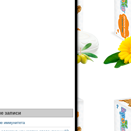
е записи
ие иммунитета