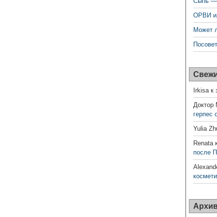
Сыпь —
ОРВИ и
Может л
Посовет
Свежи
Irkisa
к 
Доктор
герпес
Yulia Zh
Renata
к
после 
Alexand
космети
Архи